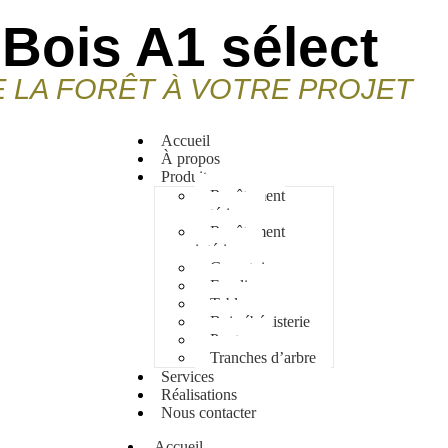
Bois A1 sélect
E LA FORÊT À VOTRE PROJET
Accueil
À propos
Produits
Revêtement
extérieur
Revêtement
intérieur
Comptoirs
Escaliers
Tables
Bois ébénisterie
Poutres
Tranches d’arbre
Services
Réalisations
Nous contacter
Accueil