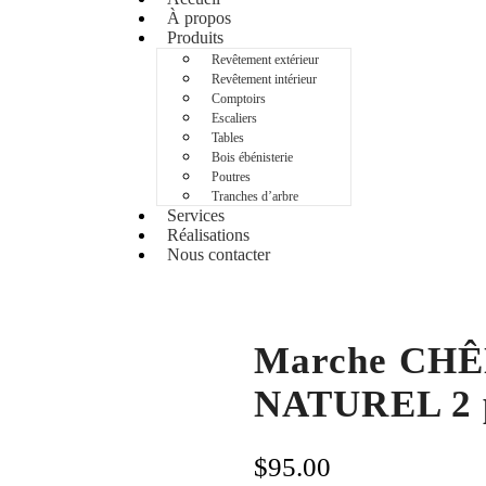
À propos
Produits
Revêtement extérieur
Revêtement intérieur
Comptoirs
Escaliers
Tables
Bois ébénisterie
Poutres
Tranches d’arbre
Services
Réalisations
Nous contacter
Marche CH
NATUREL 2 p
$
95.00